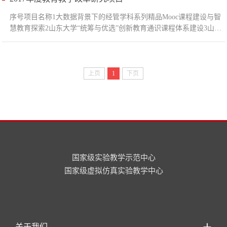
流综合性大学人文社科领域本科生学习强度与课程组织比较研究8本
序号项目名称1大数据背景下的经管学科系列精品Mooc课程建设与智
科层次《运营管理》课程教学方法设计与体系建设9基于区块链技术
慧教育探索2山东大学“统筹与优选”创新教育通识课程体系建设3山东
的会计学专业导论课程开发与建设...
大学课堂教学标准化体系建设研究4《管理学》教材建设5中国传统思
想的当代管理价值课程群建设6集团公司管理7《项目管理》国际化示
范课程建设8《旅游资源学》国际化示范课
上页
1
下页
国家级实验教学示范中心
国家级虚拟仿真实验教学中心
关于我们