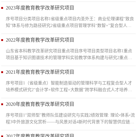
障体系研究——以《市场营销》课程为例3一般项目基于数字平台教
学与实训的《市场营销学》课程教学方式改革与实践4一般项目新文
2023年度教育教学改革研究项目
科背景下基于知识图谱的大数据管理“四位一体”实验平台建设研究5
序号项目分类项目名称1省级重点项目内圣外王：商业伦理课程“致良
一般项目基于大数据+智能RPA的会计专业实习课程建设6一般项目实
知”体系与修为路径研究2省级重点项目管理学科“数智+”复合型人才
践链与知识链融合联动实践教学研究——以创...
培养模式探索与实践3重点项目旅游管理一流专业“校企合作”教学实
践提升：共建旅游企业创新案例库4一般项目新文科背景下《供应链
2022年度教育教学改革研究项目
金融》课程思政建设研究5一般项目《物流管理》教学过程优化与育
山东省本科教学改革研究项目重点项目序号项目类型项目名称1重点
人效能提升： 打造“八大课堂”+“七色育人”课程体系6一般项目基于
项目基于知识图谱技术的管理学科实验教学体系构建与研究2重点项
AACSB认证和高等教育“国标”体系...
目融合数智技术的跨学科复合型会计人才培养模式研究校级重点项目
序号项目名称1管理思维：重构管理认知2透过会计看世界：穿透数据
2021年度教育教学改革研究项目
背后的逻辑3旅游管理一流专业“1+N”文旅思政通识教育精品课程群校
序号项目1（省级重点）智能制造驱动的管理科学与工程复合型人才
级一般项目序号项目名称1基于虚拟仿真技术的课程思政实验教学探
培养模式研究2“会计学+软件工程+大数据”跨学科融合式人才培养模
索与实践 ——以《中外旅游文化赏析——...
式研究3《智能会计》4战略人力资源管理5以学生为中心基于任务驱
动的线上线下混合式《Python程序设计》课程教学体系改革6《人力
2020年度教育教学改革研究项目
资源管理》专业教师课程思政教学水平提升研究 ——基于AMO视角
序号项目1“双师型”教师队伍建设研究与实践2绩效管理: 理论•体系•流
7打造“政产学研用”五位一体的文旅学科协同育人实践体系8供应链视
程3中外旅游文化赏析——与风景对话4新时代背景下的智慧供应链管
角下非常规突发事件应急管理决策实验与...
理课堂教学新模式探讨5“跨院联企”模式下金融管理人才协同培养的
研究6中华传统文化背景下基于“致良知”的商业伦理课程改革7世界一
2017年度教育教学改革研究项目